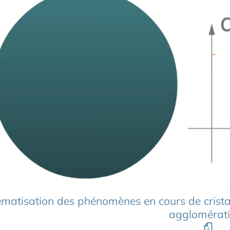
Transcription tex
matisation des phénomènes en cours de cristallis
agglomérat