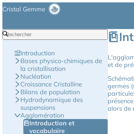
Cristal Gemme
In
Introduction
L'agglom
Bases physico-chimiques de
et de pré
la cristallisation
Nucléation
Schémati
Croissance Cristalline
germes (n
Bilans de population
particule
Hydrodynamique des
présence 
suspensions
alors de 
Agglomération
Introduction et
vocabulaire