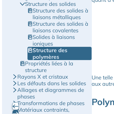
Structure des solides
Structure des solides à
liaisons métalliques
Structure des solides à
liaisons covalentes
Solides à liaisons
ioniques
Structure des
polymères
Propriétés liées à la
structure
Rayons X et cristaux
Une telle
Les défauts dans les solides
aux autre
Alliages et diagrammes de
phases
Polym
Transformations de phases
Matériaux contraints,