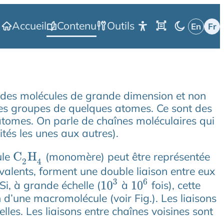
Accueil
Contenu
Outils
nt des molécules de grande dimension et non
es groupes de quelques atomes. Ce sont des
atomes. On parle de chaînes moléculaires qui
tés les unes aux autres).
ule
(monomère) peut être représentée
C
2
H
4
valents, forment une double liaison entre eux
10
3
10
6
i, à grande échelle (
à
fois), cette
n d’une macromolécule (voir Fig.). Les liaisons
lles. Les liaisons entre chaînes voisines sont