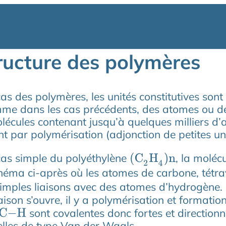
ructure des polymères
as des polymères, les unités constitutives so
mme dans les cas précédents, des atomes ou d
écules contenant jusqu’à quelques milliers d’
t par polymérisation (adjonction de petites uni
cas simple du polyéthylène
, la moléc
(
C
2
H
4
)
n
héma ci-après où les atomes de carbone, tétra
imples liaisons avec des atomes d’hydrogène. S
aison s’ouvre, il y a polymérisation et formatio
sont covalentes donc fortes et directionne
C
−
H
elles de type Van der Waals.