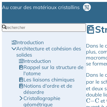
Au cœur des matériaux cristallins
St
Introduction
Dans le c
Architecture et cohésion des
plus, co
solides
macromol
Introduction
se formen
Rappel sur la structure de
l'atome
Dans le 
Les liaisons chimiques
par le sc
Notions d'ordre et de
et deux s
désordre
double li
Cristallographie
et
C
−
C
géométrique
quant à 