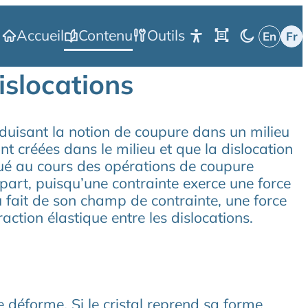
Accueil
Contenu
Outils
islocations
roduisant la notion de coupure dans un milieu
ont créées dans le milieu et que la dislocation
ctué au cours des opérations de coupure
 part, puisqu’une contrainte exerce une force
u fait de son champ de contrainte, une force
raction élastique entre les dislocations.
se déforme. Si le cristal reprend sa forme