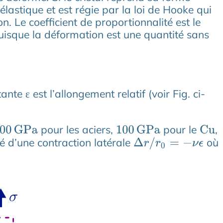
élastique et est régie par la loi de Hooke qui
n. Le coefficient de proportionnalité est le
puisque la déformation est une quantité sans
nte ε est l’allongement relatif (voir Fig. ci-
pour les aciers,
pour le
,
G
P
a
100
G
P
a
Cu
 d’une contraction latérale
où
Δ
r
/
r
0
=
−
ν
ϵ