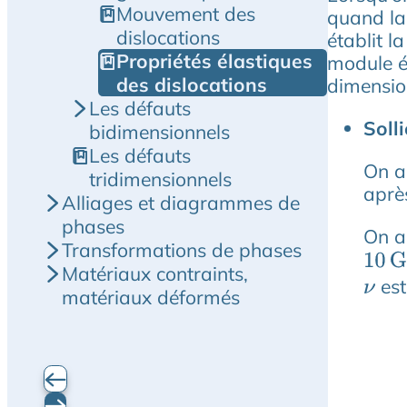
Mouvement des
quand la 
dislocations
établit l
Propriétés élastiques
module él
des dislocations
dimensio
Les défauts
Solli
bidimensionnels
Les défauts
On a
tridimensionnels
après
Alliages et diagrammes de
phases
On a
Transformations de phases
10
G
Matériaux contraints,
est
ν
matériaux déformés