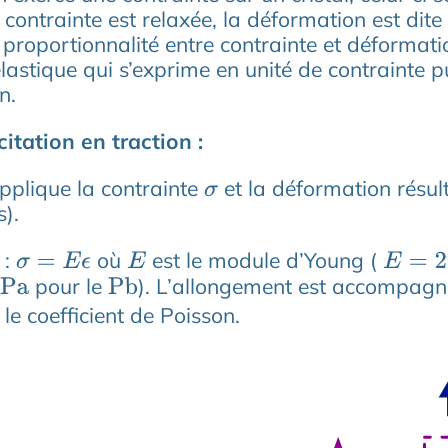
contrainte est relaxée, la déformation est dite 
a proportionnalité entre contrainte et déformatio
astique qui s’exprime en unité de contrainte 
n.
citation en traction :
pplique la contrainte
et la déformation résulta
σ
).
 :
où
est le module d’Young (
σ
=
E
ϵ
E
E
=
200
pour le
). L’allongement est accompagné
P
a
Pb
 le coefficient de Poisson.