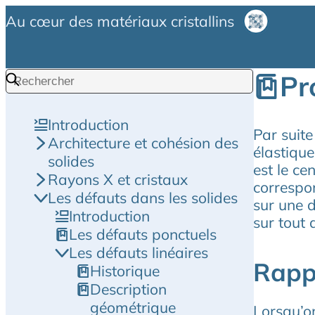
Au cœur des matériaux cristallins
Pr
Introduction
Par suite
Architecture et cohésion des
élastique
solides
est le ce
Rayons X et cristaux
correspon
Les défauts dans les solides
sur une d
Introduction
sur tout 
Les défauts ponctuels
Les défauts linéaires
Rappe
Historique
Description
géométrique
Lorsqu’on