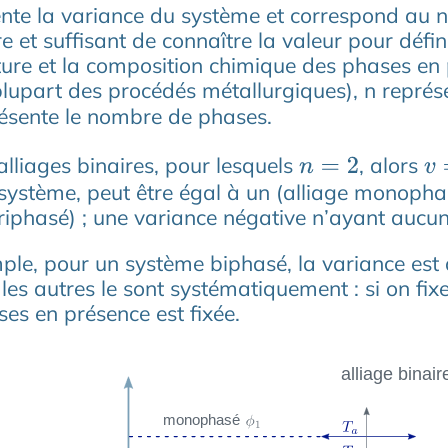
ente la variance du système et correspond au 
e et suffisant de connaître la valeur pour déf
re et la composition chimique des phases en pr
plupart des procédés métallurgiques), n repré
ésente le nombre de phases.
alliages binaires, pour lesquels
, alors
n
=
2
v
=
système, peut être égal à un (alliage monophas
triphasé) ; une variance négative n’ayant aucu
le, pour un système biphasé, la variance est d
, les autres le sont systématiquement : si on f
ses en présence est fixée.