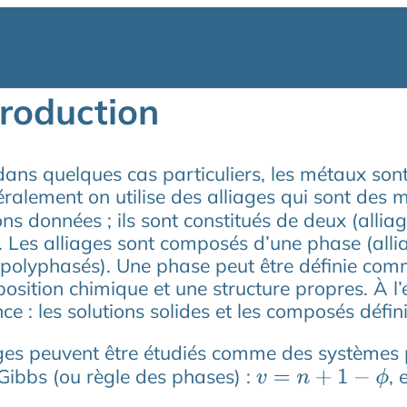
troduction
ans quelques cas particuliers, les métaux sont 
éralement on utilise des alliages qui sont des
ns données ; ils sont constitués de deux (alliages
. Les alliages sont composés d’une phase (all
s polyphasés). Une phase peut être définie c
sition chimique et une structure propres. À l’
ce : les solutions solides et les composés défini
ages peuvent être étudiés comme des systèmes 
Gibbs (ou règle des phases) :
, 
v
=
n
+
1
−
ϕ