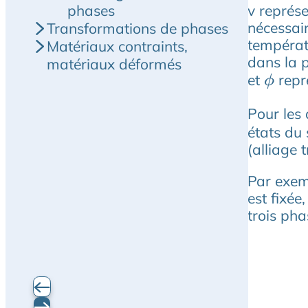
v représ
phases
nécessair
Transformations de phases
températu
Matériaux contraints,
dans la 
matériaux déformés
et
repr
ϕ
Pour les 
états du 
(alliage 
Par exemp
est fixée
trois pha