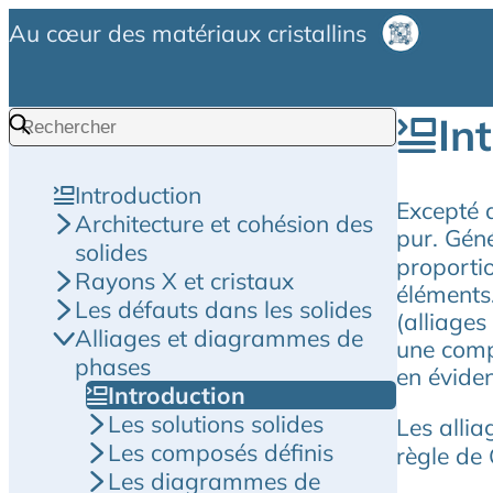
Au cœur des matériaux cristallins
In
Introduction
Excepté d
Architecture et cohésion des
pur. Gén
solides
proportio
Rayons X et cristaux
éléments
Les défauts dans les solides
(alliage
Alliages et diagrammes de
une compo
phases
en éviden
Introduction
Les solutions solides
Les alli
Les composés définis
règle de 
Les diagrammes de